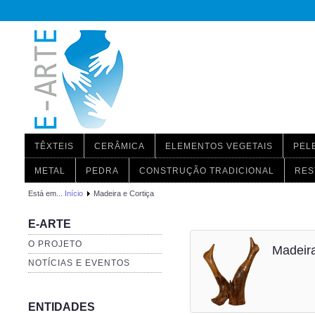
TÊXTEIS
CERÂMICA
ELEMENTOS VEGETAIS
PEL
METAL
PEDRA
CONSTRUÇÃO TRADICIONAL
RES
Está em...
Início
Madeira e Cortiça
E-ARTE
O PROJETO
Madeira
NOTÍCIAS E EVENTOS
ENTIDADES