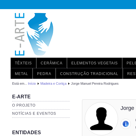
TÊXTEIS
CERÂMICA
ELEMENTOS VEGETAIS
PEL
METAL
PEDRA
CONSTRUÇÃO TRADICIONAL
RES
Está em...
Início
Madeira e Cortiça
Jorge Manuel Pereira Rodrigues
E-ARTE
O PROJETO
Jorge
NOTÍCIAS E EVENTOS
ENTIDADES