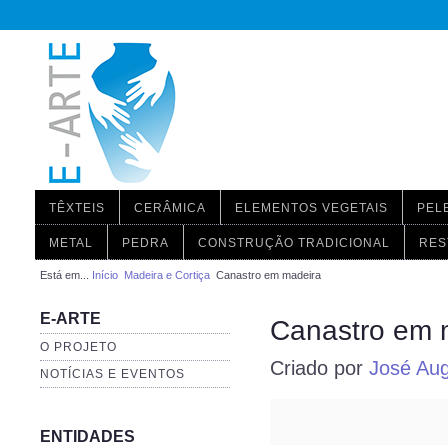
TÊXTEIS
CERÂMICA
ELEMENTOS VEGETAIS
PEL
METAL
PEDRA
CONSTRUÇÃO TRADICIONAL
RES
Está em...
Início
Madeira e Cortiça
Canastro em madeira
E-ARTE
Canastro em 
O PROJETO
Criado por
José Aug
NOTÍCIAS E EVENTOS
ENTIDADES