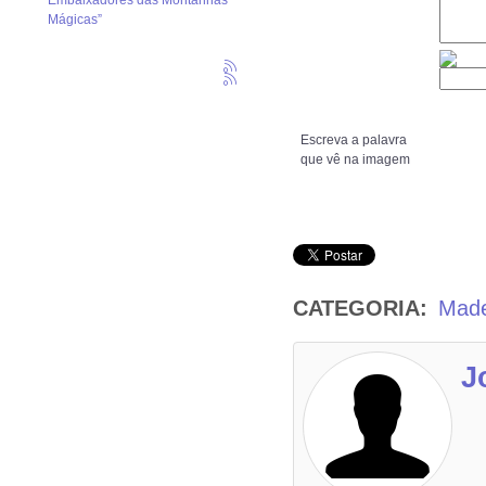
Embaixadores das Montanhas
Mágicas”
Escreva a palavra
que vê na imagem
CATEGORIA:
Made
J