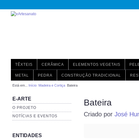
TÊXTEIS
CERÂMICA
ELEMENTOS VEGETAIS
PEL
METAL
PEDRA
CONSTRUÇÃO TRADICIONAL
RES
Está em...
Início
Madeira e Cortiça
Bateira
E-ARTE
Bateira
O PROJETO
Criado por
José Hum
NOTÍCIAS E EVENTOS
ENTIDADES