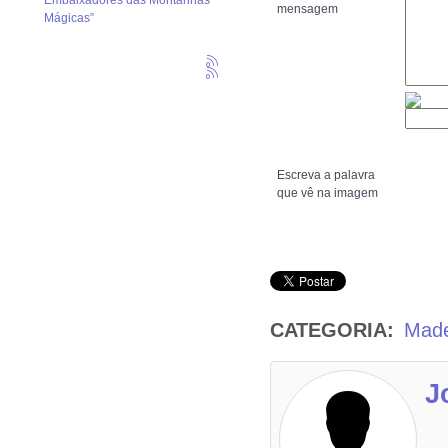
Embaixadores das Montanhas
mensagem
Mágicas”
Escreva a palavra
que vê na imagem
CATEGORIA:
Made
J