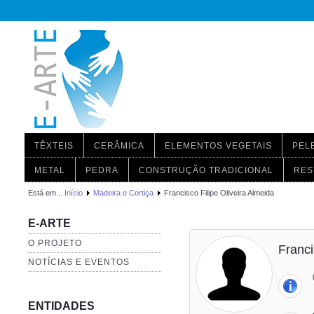
TÊXTEIS
CERÂMICA
ELEMENTOS VEGETAIS
PEL
METAL
PEDRA
CONSTRUÇÃO TRADICIONAL
RES
Está em...
Início
Madeira e Cortiça
Francisco Filipe Oliveira Almeida
E-ARTE
O PROJETO
Franci
NOTÍCIAS E EVENTOS
ENTIDADES