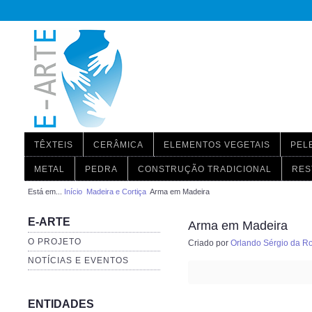
TÊXTEIS
CERÂMICA
ELEMENTOS VEGETAIS
PEL
METAL
PEDRA
CONSTRUÇÃO TRADICIONAL
RES
Está em...
Início
Madeira e Cortiça
Arma em Madeira
E-ARTE
Arma em Madeira
O PROJETO
Criado por
Orlando Sérgio da R
NOTÍCIAS E EVENTOS
ENTIDADES