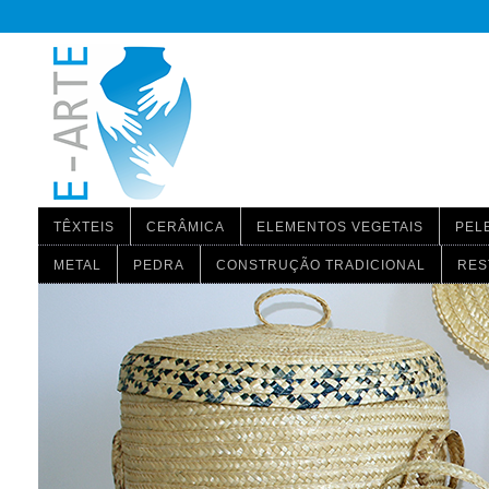
TÊXTEIS
CERÂMICA
ELEMENTOS VEGETAIS
PEL
METAL
PEDRA
CONSTRUÇÃO TRADICIONAL
RES