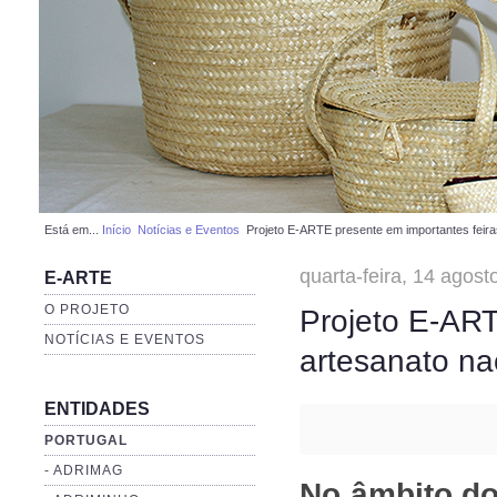
Está em...
Início
Notícias e Eventos
Projeto E-ARTE presente em importantes feiras
quarta-feira, 14 agos
E-ARTE
O PROJETO
Projeto E-ART
NOTÍCIAS E EVENTOS
artesanato nac
ENTIDADES
PORTUGAL
- ADRIMAG
No âmbito do