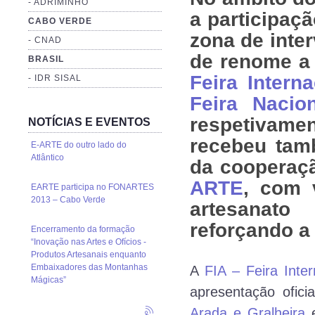
- ADRIMINHO
a participaçã
CABO VERDE
zona de inte
- CNAD
de renome a 
BRASIL
Feira Intern
- IDR SISAL
Feira Nacio
respetivamen
NOTÍCIAS E EVENTOS
recebeu tam
E-ARTE do outro lado do
Atlântico
da cooperaçã
ARTE
, com 
EARTE participa no FONARTES
2013 – Cabo Verde
artesanat
reforçando a 
Encerramento da formação
“Inovação nas Artes e Ofícios -
Produtos Artesanais enquanto
Embaixadores das Montanhas
A
FIA – Feira Inte
Mágicas”
apresentação ofici
Arada e Gralheira
e