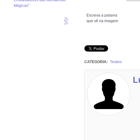
Embaixadores das Montanhas
Mágicas”
Escreva a palavra
que vê na imagem
CATEGORIA:
Texteis
L