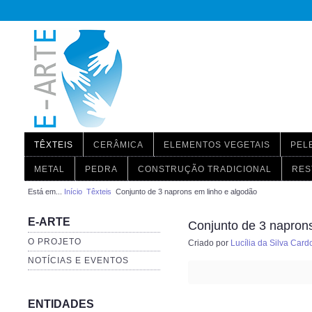
TÊXTEIS
CERÂMICA
ELEMENTOS VEGETAIS
PEL
METAL
PEDRA
CONSTRUÇÃO TRADICIONAL
RES
Está em...
Início
Têxteis
Conjunto de 3 naprons em linho e algodão
E-ARTE
Conjunto de 3 naprons
O PROJETO
Criado por
Lucília da Silva Car
NOTÍCIAS E EVENTOS
ENTIDADES