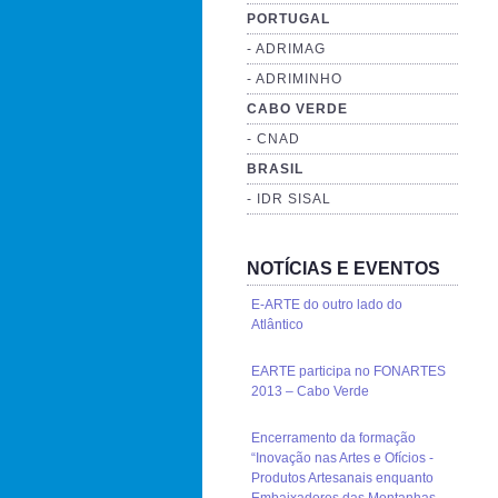
PORTUGAL
- ADRIMAG
- ADRIMINHO
CABO VERDE
- CNAD
BRASIL
- IDR SISAL
NOTÍCIAS E EVENTOS
E-ARTE do outro lado do
Atlântico
EARTE participa no FONARTES
2013 – Cabo Verde
Encerramento da formação
“Inovação nas Artes e Ofícios -
Produtos Artesanais enquanto