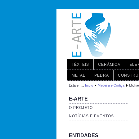
TÊXTEIS
CERÂMICA
ELE
METAL
PEDRA
CONSTRU
Está em...
Início
Madeira e Cortiça
Micha
E-ARTE
O PROJETO
NOTÍCIAS E EVENTOS
ENTIDADES