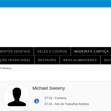
MENTOS VEGETAIS
PELES E COUROS
MADEIRA E CORTIÇA
ÇÃO TRADICIONAL
RESTAURO
BENS ALIMENTARES
OUT
el Sweeny
Michael Sweeny
07.02 - Cantaria
07.04 - Arte de Trabalhar Ardósia